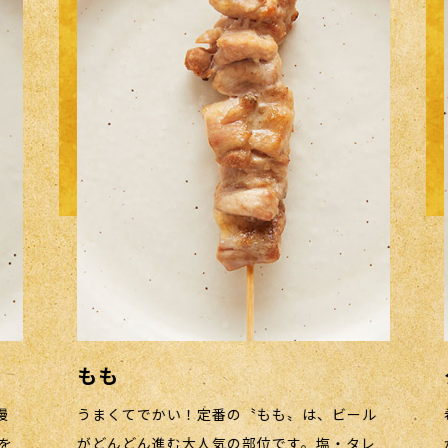
タン
！定番の〝もも〟は、ビール
希少部位の〝タン〟は、コリ
大人気の部位です。塩・タレ
がたまらない一品です。焼き