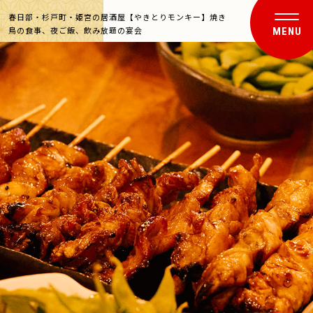
春日部・杉戸町・姫宮の居酒屋【やきとりモンキー】焼き
鳥の食事、夜ご飯、飲み放題の宴会