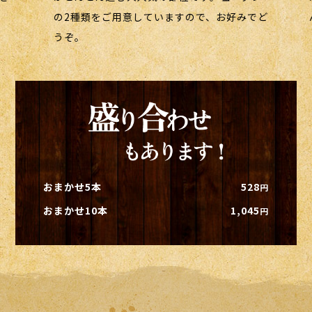
していますので、お好みでど
んも充実しています。
おまかせ5本
528
円
おまかせ10本
1,045
円