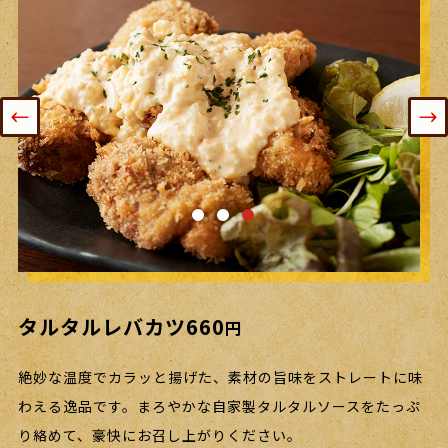
豚レバーステーキ
レバニラ炒め
タルタルレバカツ
660
550
660
円
円
円
丁寧に焼き上げた豚レバーは驚くほど濃厚な味わい！食欲を
シャキシャキのニラやもやしと一緒に炒めた、香ばしさとぷ
絶妙な温度でカラッと揚げた、素材の旨味をストレートに味
そそるごま油の香りで、自然とお酒が進みます。たっぷりの
りぷり食感が堪らない〝レバニラ炒め〟。レバー独特の臭み
わえる逸品です。
まろやかな自家製タルタルソースをたっぷ
刻みねぎと一緒にお召し上がりください。
が出ないよう丁寧に仕込んでいますので、苦手な方にも自信
り絡めて、豪快にお召し上がりください。