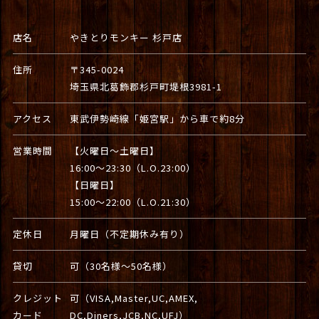
店名
やきとりモンキー 杉戸店
住所
〒345-0024
埼玉県北葛飾郡杉戸町堤根3981-1
アクセス
東武伊勢崎線「姫宮駅」から車で約8分
営業時間
【火曜日～土曜日】
16:00～23:30（L.O.23:00）
【日曜日】
15:00～22:00（L.O.21:30）
定休日
月曜日（不定期休み有り）
貸切
可（30名様～50名様）
クレジット
可（VISA,Master,UC,AMEX,
カード
DC,Diners,JCB,NC,UFJ）