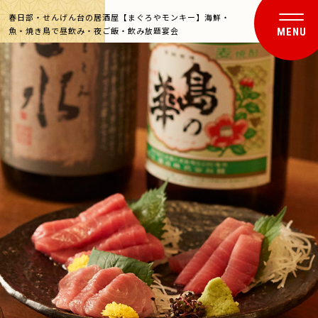
春日部・せんげん台の居酒屋【まぐろやモンキー】海鮮・
魚・焼き鳥で昼飲み・夜ご飯・飲み放題宴会