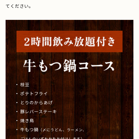
てください。
枝豆
ポテトフライ
とりのからあげ
豚レバーステーキ
焼き鳥
牛もつ鍋
（〆にうどん、ラーメン、
ごはんのいずれかをお付けします）