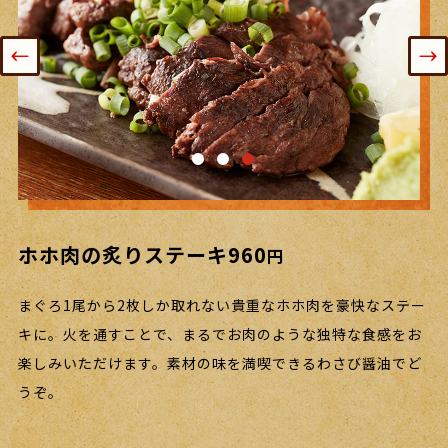
まぐろの3点盛り
まぐろユッケ
ホホ肉の炙りステーキ
638
1,320
960
円
円
円
当店オススメの「まぐろの3点盛り」は、本マグロ・メバチ
自家製のユッケだれを使用し、甘辛く仕上げた自慢の一品で
まぐろ1尾から2枚しか取れない貴重なホホ肉を豪快なステー
マグロ・脳天を一度に味わえる贅沢な一皿です！新鮮だから
す。
キに。火を通すことで、まるでお肉のような独特な食感をお
新鮮なまぐろ本来の味わいにコクと深みが増し、お酒が
こそ引き立つ、それぞれの部位の旨味を存分にご堪能くださ
どんどん進みます。
楽しみいただけます。素材の味を満喫できるわさび醤油でど
い。
うぞ。